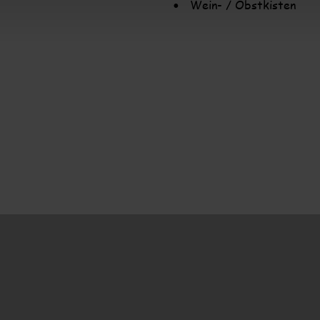
Wein- / Obstkisten
•
Impressum
 | 
Datenschutz